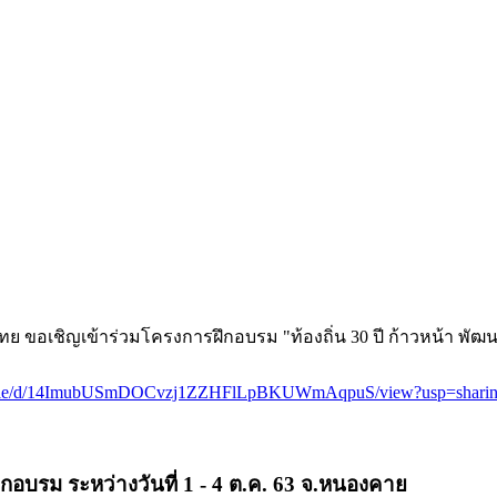
อเชิญเข้าร่วมโครงการฝึกอบรม "ท้องถิ่น 30 ปี ก้าวหน้า พัฒนาก
om/file/d/14ImubUSmDOCvzj1ZZHFlLpBKUWmAqpuS/view?usp=shari
รม ระหว่างวันที่ 1 - 4 ต.ค. 63 จ.หนองคาย